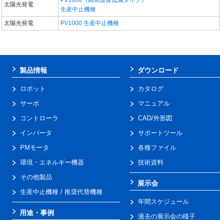
PV1000（高周波音低減タイプ）
太陽光発電
生産中止機種
太陽光発電
PV1000 生産中止機種
製品情報
ダウンロード
ロボット
カタログ
サーボ
マニュアル
コントローラ
CAD/外形図
インバータ
サポートツール
PMモータ
各種ファイル
環境・エネルギー機器
技術資料
その他製品
展示会
生産中止機種 / 推奨代替機種
年間スケジュール
用途・事例
過去の展示会の様子