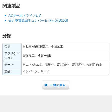
関連製品
ACサーボドライブΣ-V
高力率電源回生コンバータ (K
=0) D1000
5
分類
業界
自動車･自動車部品、金属加工
アプリケー
金属加工、検査･検出
ション
テーマ
省エネ･創エネ、電動化、高品質化、高精度化、信頼性向上
製品
インバータ、サーボ