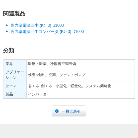
関連製品
高力率電源回生 (K
=0) U1000
5
高力率電源回生コンバータ (K
=0) D1000
5
分類
業界
医療・医薬、冷暖房空調設備
アプリケー
検査･検出、空調、ファン・ポンプ
ション
テーマ
省エネ･創エネ、小型化・軽量化、システム簡略化
製品
インバータ