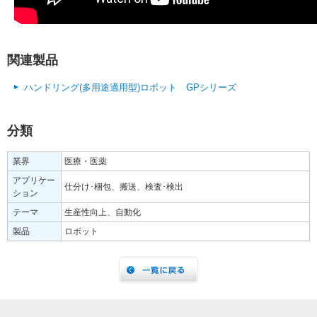
関連製品
ハンドリング(多用途適用型)ロボット GPシリーズ
分類
業界
医療・医薬
アプリケー
仕分け･梱包、搬送、検査･検出
ション
テーマ
生産性向上、自動化
製品
ロボット