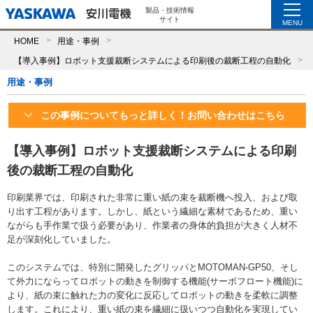
製品・技術情報
サイト
MENU
HOME
用途・事例
【導入事例】ロボット支援裁断システムによる印刷後の裁断工程の自動化
用途・事例
この事例についてもっと詳しく！お問い合わせはこちら
【導入事例】ロボット支援裁断システムによる印刷
後の裁断工程の自動化
印刷業界では、印刷された非常に重い紙の束を裁断機へ投入、および取
り出す工程があります。しかし、紙という繊細な素材であるため、重い
ながらも手作業で扱う必要があり、作業者の身体的負担が大きく人材不
足が深刻化していました。
このシステムでは、特別に開発したグリッパとMOTOMAN-GP50、そし
て外力にならってロボットの動きを制御する機能(サーボフロート機能)に
より、紙の束に触れた力の変化に反応してロボットの動きを柔軟に調整
します。これにより、重い紙の束を繊細に扱いつつ自動化を実現してい