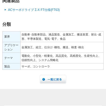
関連製品
ACサーボドライブ Σ-X FT仕様(FT63)
分類
自動車･自動車部品、液晶製造、金属加工、搬送装置、射出･成
業界
形、半導体製造、電気･電子、食品
アプリケー
金属加工、組立、仕分け･梱包、搬送、検査･検出
ション
電動化、小型化・軽量化、高品質化、高精度化、生産性向上、
テーマ
信頼性向上、システム簡略化
製品
サーボ、コントローラ