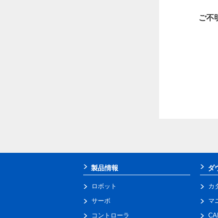
ご不
製品情報
ダ
ロボット
カ
サーボ
マ
コントローラ
C