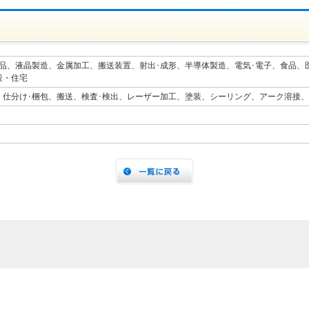
部品、液晶製造、金属加工、搬送装置、射出･成形、半導体製造、電気･電子、食品、
設・住宅
、仕分け･梱包、搬送、検査･検出、レーザー加工、塗装、シーリング、アーク溶接