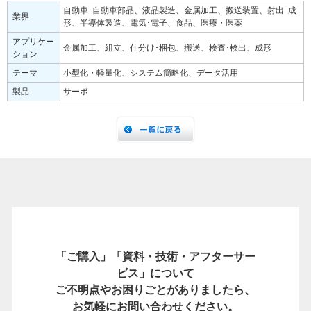
自動車･自動車部品、液晶製造、金属加工、搬送装置、射出･成
業界
形、半導体製造、電気･電子、食品、医療・医薬
アプリケー
金属加工、組立、仕分け･梱包、搬送、検査･検出、成形
ション
テーマ
小型化・軽量化、システム簡略化、データ活用
製品
サーボ
「ご購入」「資料・技術・アフターサー
ビス」について
ご不明点やお困りごとがありましたら、
お気軽にお問い合わせください。