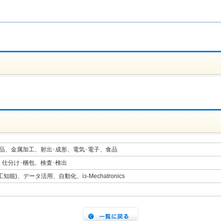
品、金属加工、射出･成形、電気･電子、食品
仕分け･梱包、検査･検出
人工知能)、データ活用、自動化、i
-Mechatronics
3