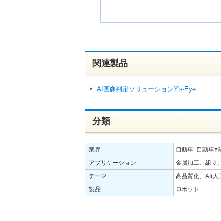
関連製品
AI画像判定ソリューションY's-Eye
分類
業界
自動車･自動車部
アプリケーション
金属加工、組立、
テーマ
高品質化、AI(
製品
ロボット