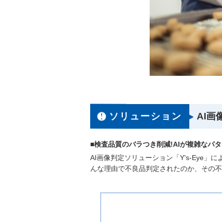
ソリューション
AI
■検査品質のバラつき削減!AIが複雑なパ
AI画像判定ソリューション「Y's-Ey
んな理由で不良品判定されたのか、その不