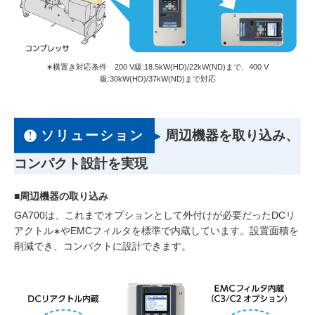
∗横置き対応条件 200 V級:18.5kW(HD)/22kW(ND)まで、400 V
級:30kW(HD)/37kW(ND)まで対応
ソリューション
周辺機器を取り込み、
コンパクト設計を実現
■周辺機器の取り込み
GA700は、これまでオプションとして外付けが必要だったDCリ
アクトル
やEMCフィルタを標準で内蔵しています。設置面積を
∗
削減でき、コンパクトに設計できます。