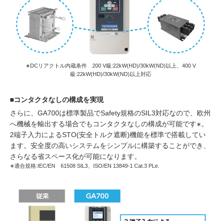
∗DCリアクトル内蔵条件 200 V級:22kW(HD)/30kW(ND)以上、400 V
級:22kW(HD)/30kW(ND)以上対応
■コンタクタなしの構成を実現
さらに、GA700は標準製品でSafety規格のSIL3対応なので、欧州
へ機械を輸出する場合でもコンタクタなしの構成が可能です
。
∗
2端子入力によるSTO(安全トルク遮断)機能を標準で搭載してい
ます。安全度の高いシステムをシンプルに構築することができ、
さらなる省スペース化が可能になります。
∗適合規格:IEC/EN 61508 SIL3、ISO/EN 13849-1 Cat.3 PLe.