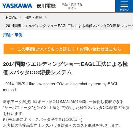
製品・技術情報
サイト
MENU
HOME
用途・事例
2014国際ウエルディングショー:EAGL工法による極低スパッタCO
溶接システ
2
用途・事例
この事例についてもっと詳しく！お問い合わせはこちら
2014国際ウエルディングショー:EAGL工法による極
低スパッタCO
溶接システム
2
- 2014_JIWS_Ultra-low spatter CO
welding robot system by EAGL
2
method -
新形アーク溶接用ロボットMOTOMAN-MA1440に一体化し装着できる
"サーボフィーダ"と*EAGL工法とで実現した極低スパッタCO
溶接の実演
2
を行います。
(従来工法に比べ、スパッタ発生量は1/10以下)
お客様の溶接品質向上とスパッタ対策へのコスト低減を実現します。