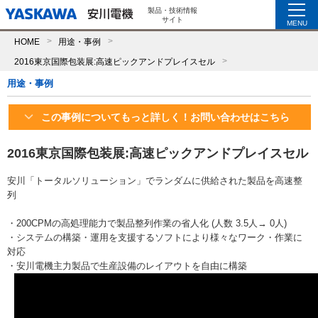
製品・技術情報
サイト
MENU
HOME
用途・事例
2016東京国際包装展:高速ピックアンドプレイスセル
用途・事例
この事例についてもっと詳しく！お問い合わせはこちら
2016東京国際包装展:高速ピックアンドプレイスセル
安川「トータルソリューション」でランダムに供給された製品を高速整
列
・200CPMの高処理能力で製品整列作業の省人化 (人数 3.5人→ 0人)
・システムの構築・運用を支援するソフトにより様々なワーク・作業に
対応
・安川電機主力製品で生産設備のレイアウトを自由に構築