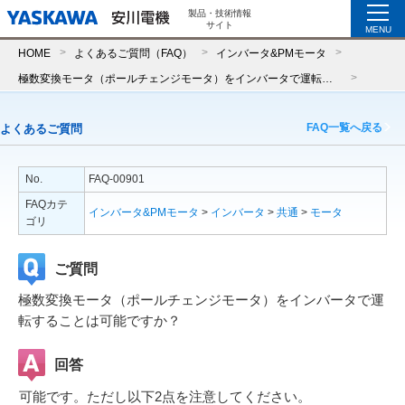
製品・技術情報
サイト
MENU
HOME
よくあるご質問（FAQ）
インバータ&PMモータ
極数変換モータ（ポールチェンジモータ）をインバータで運転することは可能ですか？
FAQ一覧へ戻る
よくあるご質問
No.
FAQ-00901
FAQカテ
インバータ&PMモータ
>
インバータ
>
共通
>
モータ
ゴリ
ご質問
極数変換モータ（ポールチェンジモータ）をインバータで運
転することは可能ですか？
回答
可能です。ただし以下2点を注意してください。