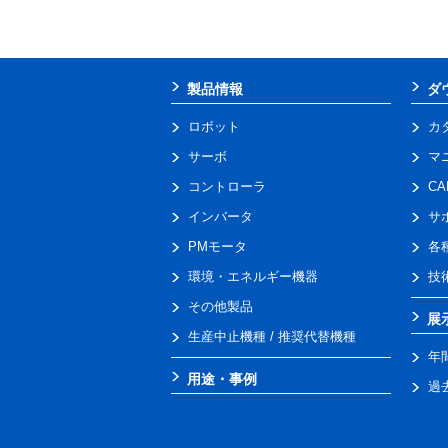
製品情報
ダ
ロボット
カ
サーボ
マ
コントローラ
C
インバータ
サ
PMモータ
各
環境・エネルギー機器
技
その他製品
展
生産中止機種 / 推奨代替機種
年
用途・事例
過