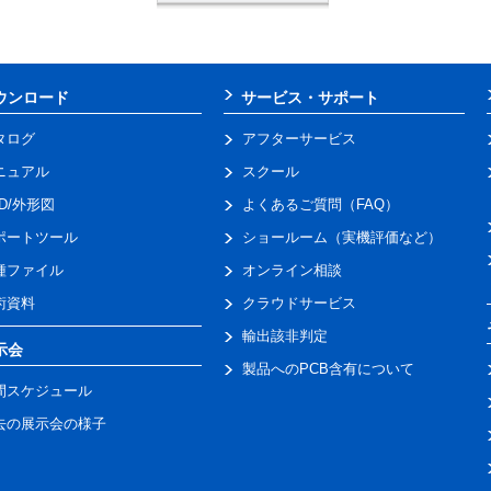
ウンロード
サービス・サポート
タログ
アフターサービス
ニュアル
スクール
AD/外形図
よくあるご質問（FAQ）
ポートツール
ショールーム（実機評価など）
種ファイル
オンライン相談
術資料
クラウドサービス
輸出該非判定
示会
製品へのPCB含有について
間スケジュール
去の展示会の様子