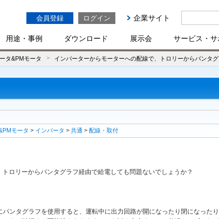
企業サイト
会員登録
ログイン
用途・事例
ダウンロード
展示会
サービス・サ
ータ&PMモータ
インバーターからモーターへの配線で、トロリーからパンタグ
&PMモータ
>
インバータ
>
共通
>
配線・取付
、トロリーからパンタグラフ経由で給電しても問題ないでしょうか？
にパンタグラフを使用すると、運転中に出力回路が開になったり閉になったり