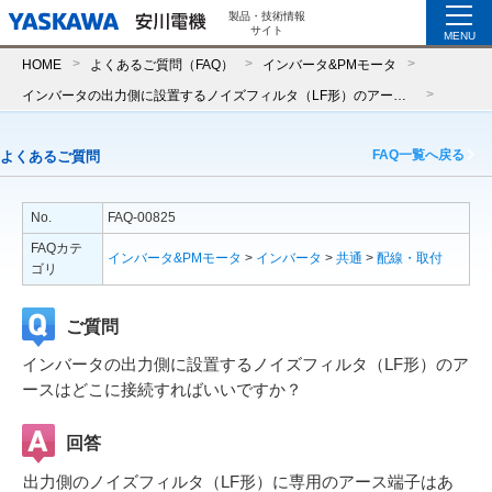
製品・技術情報
サイト
MENU
HOME
よくあるご質問（FAQ）
インバータ&PMモータ
インバータの出力側に設置するノイズフィルタ（LF形）のアースはどこに接続すればいいですか？
FAQ一覧へ戻る
よくあるご質問
No.
FAQ-00825
FAQカテ
インバータ&PMモータ
>
インバータ
>
共通
>
配線・取付
ゴリ
ご質問
インバータの出力側に設置するノイズフィルタ（LF形）のア
ースはどこに接続すればいいですか？
回答
出力側のノイズフィルタ（LF形）に専用のアース端子はあ