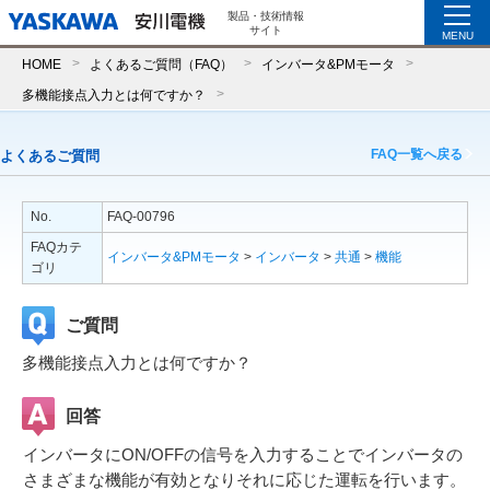
製品・技術情報
サイト
MENU
HOME
よくあるご質問（FAQ）
インバータ&PMモータ
多機能接点入力とは何ですか？
FAQ一覧へ戻る
よくあるご質問
No.
FAQ-00796
FAQカテ
インバータ&PMモータ
>
インバータ
>
共通
>
機能
ゴリ
ご質問
多機能接点入力とは何ですか？
回答
インバータにON/OFFの信号を入力することでインバータの
さまざまな機能が有効となりそれに応じた運転を行います。