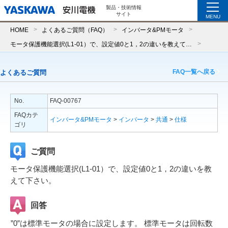
製品・技術情報
サイト
MENU
HOME
よくあるご質問（FAQ）
インバータ&PMモータ
モータ保護機能選択(L1-01）で、設定値0と1，2の違いを教えて下さい。
FAQ一覧へ戻る
よくあるご質問
No.
FAQ-00767
FAQカテ
インバータ&PMモータ
>
インバータ
>
共通
>
仕様
ゴリ
ご質問
モータ保護機能選択(L1-01）で、設定値0と1，2の違いを教
えて下さい。
回答
”0”は標準モータの場合に設定します。 標準モータは回転数