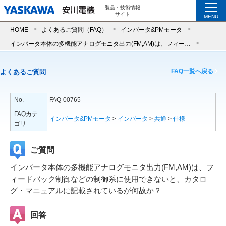
製品・技術情報
サイト
MENU
HOME
よくあるご質問（FAQ）
インバータ&PMモータ
インバータ本体の多機能アナログモニタ出力(FM,AM)は、フィードバック制御などの制御系に使用できないと、カタログ・マニュアルに記載されているが何故か？
FAQ一覧へ戻る
よくあるご質問
No.
FAQ-00765
FAQカテ
インバータ&PMモータ
>
インバータ
>
共通
>
仕様
ゴリ
ご質問
インバータ本体の多機能アナログモニタ出力(FM,AM)は、フ
ィードバック制御などの制御系に使用できないと、カタロ
グ・マニュアルに記載されているが何故か？
回答