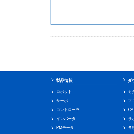
製品情報
ダ
ロボット
カ
サーボ
マ
コントローラ
C
インバータ
サ
PMモータ
各