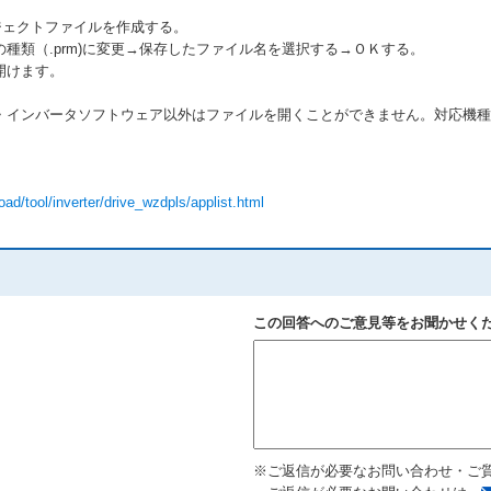
にプロジェクトファイルを作成する。
種類（.prm)に変更→保存したファイル名を選択する→ＯＫする。
開けます。
・インバータソフトウェア以外はファイルを開くことができません。対応機種
d/tool/inverter/drive_wzdpls/applist.html
この回答へのご意見等をお聞かせく
※ご返信が必要なお問い合わせ・ご