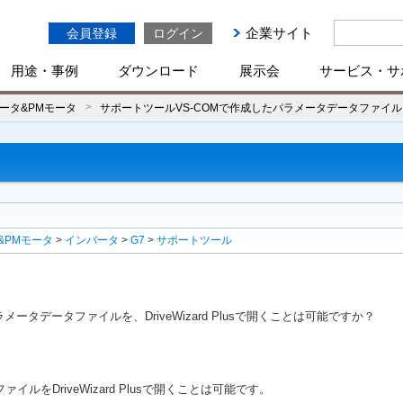
企業サイト
会員登録
ログイン
用途・事例
ダウンロード
展示会
サービス・サ
ータ&PMモータ
サポートツールVS-COMで作成したパラメータデータファイルを、D
&PMモータ
>
インバータ
>
G7
>
サポートツール
ータデータファイルを、DriveWizard Plusで開くことは可能ですか？
イルをDriveWizard Plusで開くことは可能です。