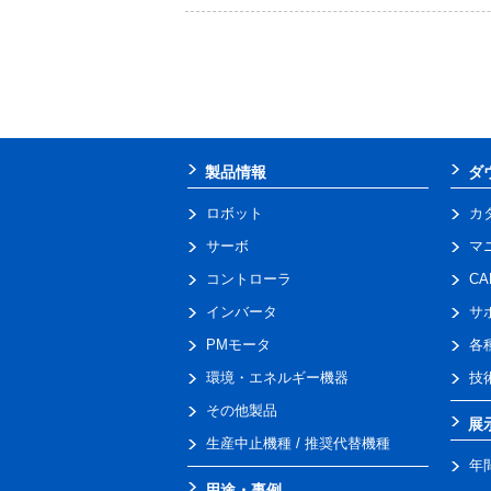
製品情報
ダ
ロボット
カ
サーボ
マ
コントローラ
C
インバータ
サ
PMモータ
各
環境・エネルギー機器
技
その他製品
展
生産中止機種 / 推奨代替機種
年
用途・事例