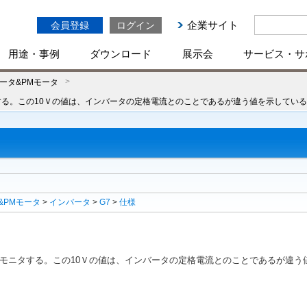
企業サイト
会員登録
ログイン
用途・事例
ダウンロード
展示会
サービス・サ
ータ&PMモータ
する。この10Ｖの値は、インバータの定格電流とのことであるが違う値を示してい
&PMモータ
>
インバータ
>
G7
>
仕様
モニタする。この10Ｖの値は、インバータの定格電流とのことであるが違う