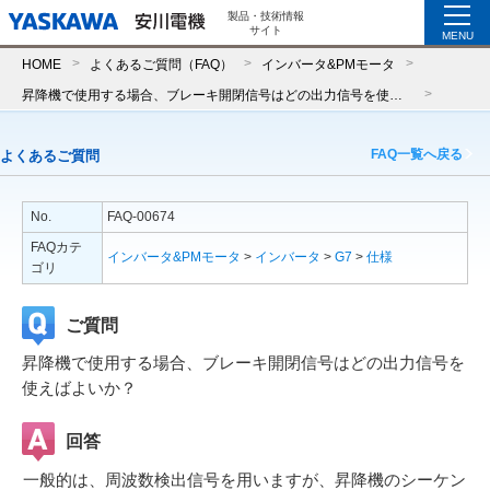
製品・技術情報
サイト
MENU
HOME
よくあるご質問（FAQ）
インバータ&PMモータ
昇降機で使用する場合、ブレーキ開閉信号はどの出力信号を使えばよいか？
FAQ一覧へ戻る
よくあるご質問
No.
FAQ-00674
FAQカテ
インバータ&PMモータ
>
インバータ
>
G7
>
仕様
ゴリ
ご質問
昇降機で使用する場合、ブレーキ開閉信号はどの出力信号を
使えばよいか？
回答
一般的は、周波数検出信号を用いますが、昇降機のシーケン