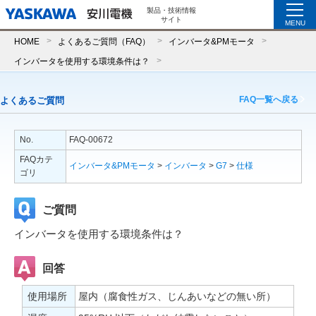
製品・技術情報
サイト
MENU
HOME
よくあるご質問（FAQ）
インバータ&PMモータ
インバータを使用する環境条件は？
FAQ一覧へ戻る
よくあるご質問
No.
FAQ-00672
FAQカテ
インバータ&PMモータ
>
インバータ
>
G7
>
仕様
ゴリ
ご質問
インバータを使用する環境条件は？
回答
使用場所
屋内（腐食性ガス、じんあいなどの無い所）