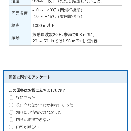
湿度
95%RH 以下（ただし結露しないこと）
-10 ～ +40℃（閉鎖壁掛形）
周囲温度
-10 ～ +45℃（盤内取付形）
標高
1000 m以下
振動周波数20 Hz未満で9.8 m/S
、
2
振動
20 ～ 50 Hzでは1.96 m/S
まで許容
2
回答に関するアンケート
この回答はお役に立ちましたか？
役に立った
役に立たなかったが参考になった
知りたい情報ではなかった
内容が納得できない
内容が難しい