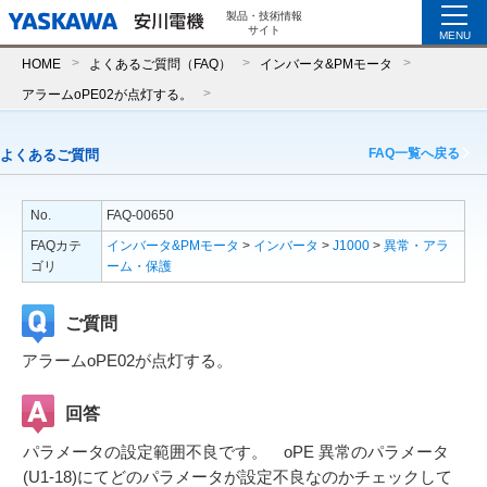
製品・技術情報
サイト
MENU
HOME
よくあるご質問（FAQ）
インバータ&PMモータ
アラームoPE02が点灯する。
FAQ一覧へ戻る
よくあるご質問
No.
FAQ-00650
FAQカテ
インバータ&PMモータ
>
インバータ
>
J1000
>
異常・アラ
ゴリ
ーム・保護
ご質問
アラームoPE02が点灯する。
回答
パラメータの設定範囲不良です。 oPE 異常のパラメータ
(U1-18)にてどのパラメータが設定不良なのかチェックして