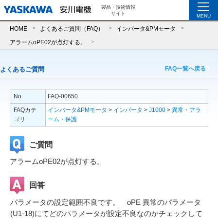
製品・技術情報
サイト
MENU
HOME
よくあるご質問（FAQ）
インバータ&PMモータ
アラームoPE02が点灯する。
FAQ一覧へ戻る
よくあるご質問
No.
FAQ-00650
FAQカテ
インバータ&PMモータ
>
インバータ
>
J1000
>
異常・アラ
ゴリ
ーム・保護
ご質問
アラームoPE02が点灯する。
回答
パラメータの設定範囲不良です。 oPE 異常のパラメータ
(U1-18)にてどのパラメータが設定不良なのかチェックして