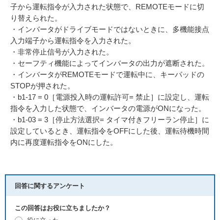
子から運転指令が入力された状態で、REMOTEモードに切
り替えられた。
・インバータがドライブモードではないときに、多機能接点
入力端子から運転指令を入力された。
・非常停止信号が入力された。
・セーフティ機能によってインバータの出力が遮断された。
・インバータがREMOTEモードで運転中に、キーパッドの
STOPが押された。
・b1-17 = 0［電源投入時の運転許可= 禁止］に設定し、運転
指令を入力した状態で、インバータの電源がONになった。
・b1-03 = 3［停止方法選択= タイマ付きフリーラン停止］に
設定しているとき、運転指令をOFFにした後、運転待機時間
内に再度運転指令をONにした。
回答に関するアンケート
この回答はお役に立ちましたか？