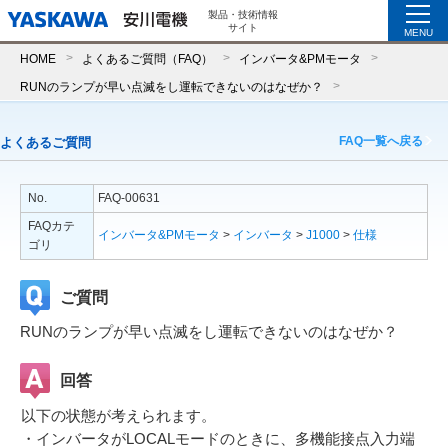
製品・技術情報
サイト
MENU
HOME
よくあるご質問（FAQ）
インバータ&PMモータ
RUNのランプが早い点滅をし運転できないのはなぜか？
FAQ一覧へ戻る
よくあるご質問
No.
FAQ-00631
FAQカテ
インバータ&PMモータ
>
インバータ
>
J1000
>
仕様
ゴリ
ご質問
RUNのランプが早い点滅をし運転できないのはなぜか？
回答
以下の状態が考えられます。
・インバータがLOCALモードのときに、多機能接点入力端