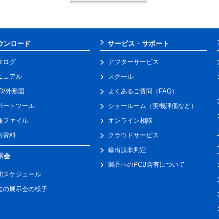
ウンロード
サービス・サポート
タログ
アフターサービス
ニュアル
スクール
AD/外形図
よくあるご質問（FAQ）
ポートツール
ショールーム（実機評価など）
種ファイル
オンライン相談
術資料
クラウドサービス
輸出該非判定
示会
製品へのPCB含有について
間スケジュール
去の展示会の様子