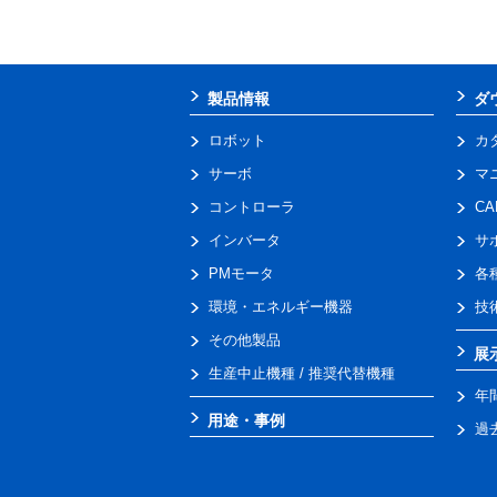
製品情報
ダ
ロボット
カ
サーボ
マ
コントローラ
C
インバータ
サ
PMモータ
各
環境・エネルギー機器
技
その他製品
展
生産中止機種 / 推奨代替機種
年
用途・事例
過