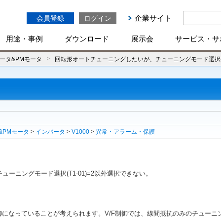
企業サイト
会員登録
ログイン
用途・事例
ダウンロード
展示会
サービス・サ
ータ&PMモータ
回転形オートチューニングしたいが、チューニングモード選択(T1
&PMモータ
>
インバータ
>
V1000
>
異常・アラーム・保護
ーニングモード選択(T1-01)=2以外選択できない。
F制御になっていることが考えられます。V/F制御では、線間抵抗のみのチュー