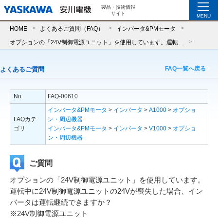
製品・技術情報
サイト
MENU
HOME
よくあるご質問（FAQ）
インバータ&PMモータ
オプションの「24V制御電源ユニット」を使用しています。運転中に24V制御電源ユニットの24Vが喪失した場合、インバータは運転継続できますか？※24V制御電源ユニットPS-A10LB、PS-A10HB（A1000インバータ用） PS-V10S、PS-V10M（V1000インバータ用）
FAQ一覧へ戻る
よくあるご質問
No.
FAQ-00610
インバータ&PMモータ
>
インバータ
>
A1000
>
オプショ
FAQカテ
ン・周辺機器
ゴリ
インバータ&PMモータ
>
インバータ
>
V1000
>
オプショ
ン・周辺機器
ご質問
オプションの「24V制御電源ユニット」を使用しています。
運転中に24V制御電源ユニットの24Vが喪失した場合、イン
バータは運転継続できますか？
※24V制御電源ユニット