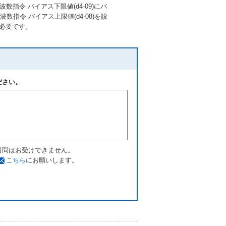
波数指令 バイアス下限値(d4-09)にバ
令 バイアス上限値(d4-08)を設
が必要です。
ださい。
質問はお受けできません。
こちら
にお願いします。