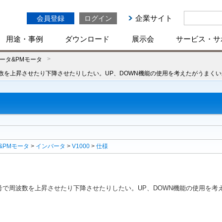
企業サイト
会員登録
ログイン
用途・事例
ダウンロード
展示会
サービス・サ
ータ&PMモータ
数を上昇させたり下降させたりしたい。UP、DOWN機能の使用を考えたがうまく
&PMモータ
>
インバータ
>
V1000
>
仕様
で周波数を上昇させたり下降させたりしたい。UP、DOWN機能の使用を考