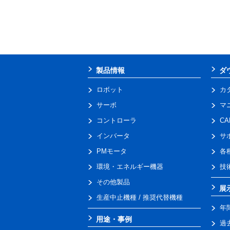
製品情報
ダ
ロボット
カ
サーボ
マ
コントローラ
C
インバータ
サ
PMモータ
各
環境・エネルギー機器
技
その他製品
展
生産中止機種 / 推奨代替機種
年
用途・事例
過