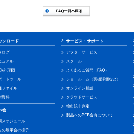
ウンロード
サービス・サポート
タログ
アフターサービス
ニュアル
スクール
AD/外形図
よくあるご質問（FAQ）
ポートツール
ショールーム（実機評価など）
種ファイル
オンライン相談
術資料
クラウドサービス
輸出該非判定
示会
製品へのPCB含有について
間スケジュール
去の展示会の様子