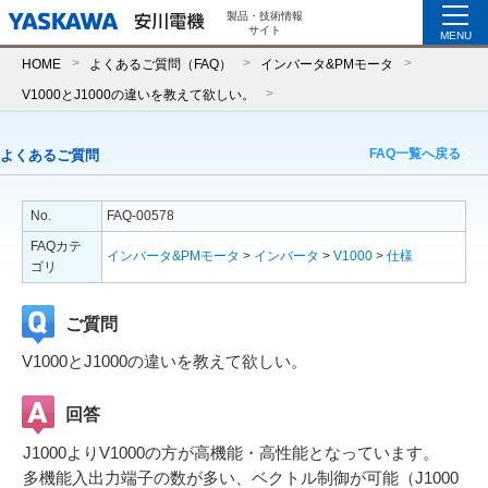
製品・技術情報
サイト
MENU
HOME
よくあるご質問（FAQ）
インバータ&PMモータ
V1000とJ1000の違いを教えて欲しい。
FAQ一覧へ戻る
よくあるご質問
No.
FAQ-00578
FAQカテ
インバータ&PMモータ
>
インバータ
>
V1000
>
仕様
ゴリ
ご質問
V1000とJ1000の違いを教えて欲しい。
回答
J1000よりV1000の方が高機能・高性能となっています。
多機能入出力端子の数が多い、ベクトル制御が可能（J1000