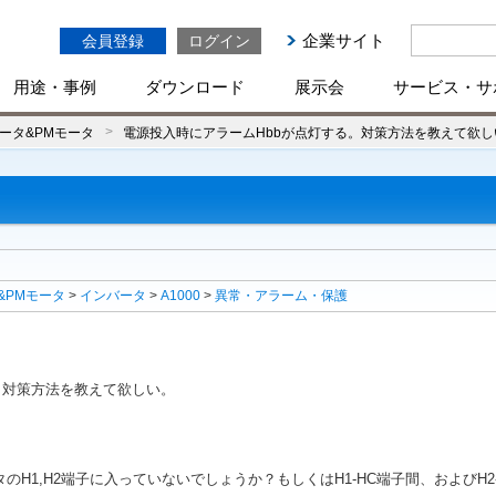
企業サイト
会員登録
ログイン
用途・事例
ダウンロード
展示会
サービス・サ
ータ&PMモータ
電源投入時にアラームHbbが点灯する。対策方法を教えて欲し
&PMモータ
>
インバータ
>
A1000
>
異常・アラーム・保護
。対策方法を教えて欲しい。
H1,H2端子に入っていないでしょうか？もしくはH1-HC端子間、およびH