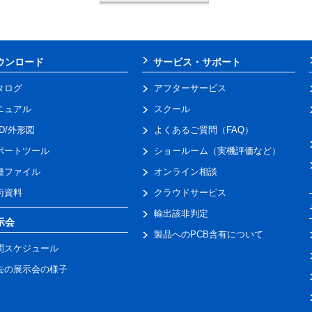
ウンロード
サービス・サポート
タログ
アフターサービス
ニュアル
スクール
AD/外形図
よくあるご質問（FAQ）
ポートツール
ショールーム（実機評価など）
種ファイル
オンライン相談
術資料
クラウドサービス
輸出該非判定
示会
製品へのPCB含有について
間スケジュール
去の展示会の様子