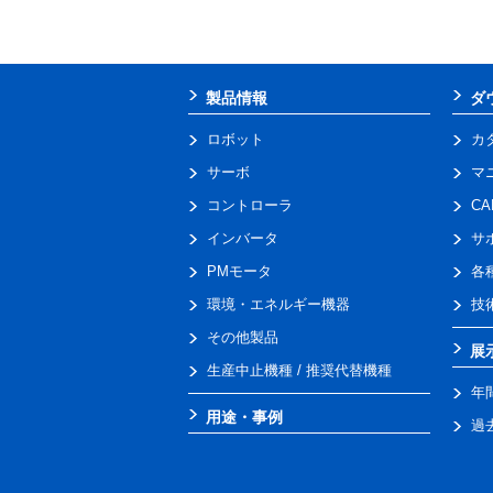
製品情報
ダ
ロボット
カ
サーボ
マ
コントローラ
C
インバータ
サ
PMモータ
各
環境・エネルギー機器
技
その他製品
展
生産中止機種 / 推奨代替機種
年
用途・事例
過