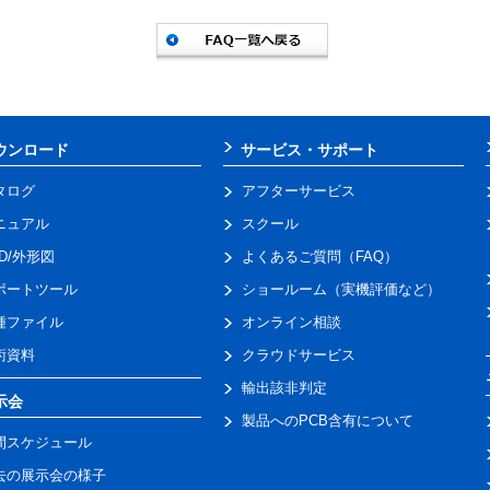
ウンロード
サービス・サポート
タログ
アフターサービス
ニュアル
スクール
AD/外形図
よくあるご質問（FAQ）
ポートツール
ショールーム（実機評価など）
種ファイル
オンライン相談
術資料
クラウドサービス
輸出該非判定
示会
製品へのPCB含有について
間スケジュール
去の展示会の様子