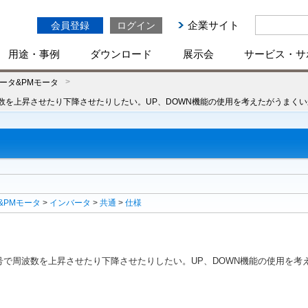
企業サイト
会員登録
ログイン
用途・事例
ダウンロード
展示会
サービス・サ
ータ&PMモータ
数を上昇させたり下降させたりしたい。UP、DOWN機能の使用を考えたがうまく
&PMモータ
>
インバータ
>
共通
>
仕様
で周波数を上昇させたり下降させたりしたい。UP、DOWN機能の使用を考