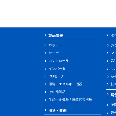
製品情報
ダ
ロボット
カ
サーボ
マ
コントローラ
C
インバータ
サ
PMモータ
各
環境・エネルギー機器
技
その他製品
展
生産中止機種 / 推奨代替機種
年
用途・事例
過