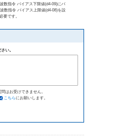
波数指令 バイアス下限値(d4-09)にバ
令 バイアス上限値(d4-08)を設
が必要です。
ださい。
質問はお受けできません。
こちら
にお願いします。