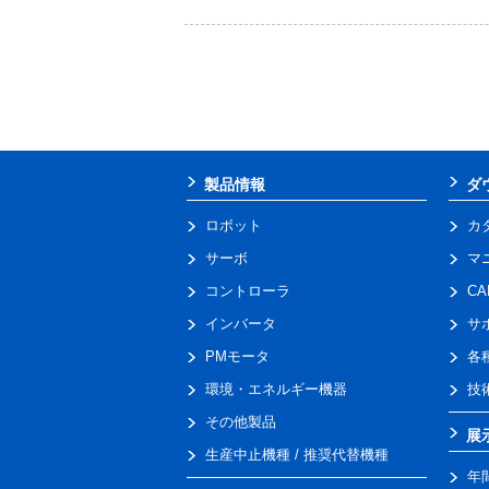
製品情報
ダ
ロボット
カ
サーボ
マ
コントローラ
C
インバータ
サ
PMモータ
各
環境・エネルギー機器
技
その他製品
展
生産中止機種 / 推奨代替機種
年