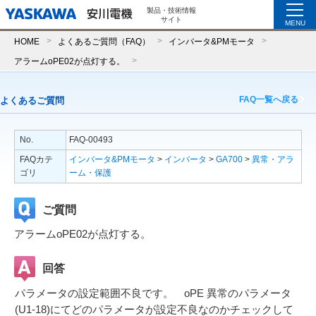
製品・技術情報
サイト
MENU
HOME
よくあるご質問（FAQ）
インバータ&PMモータ
アラームoPE02が点灯する。
FAQ一覧へ戻る
よくあるご質問
No.
FAQ-00493
FAQカテ
インバータ&PMモータ
>
インバータ
>
GA700
>
異常・アラ
ゴリ
ーム・保護
ご質問
アラームoPE02が点灯する。
回答
パラメータの設定範囲不良です。 oPE 異常のパラメータ
(U1-18)にてどのパラメータが設定不良なのかチェックして