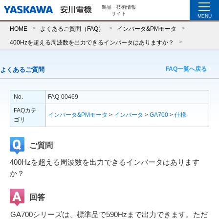
製品・技術情報
サイト
MENU
HOME
よくあるご質問（FAQ）
インバータ&PMモータ
400Hzを超える周波数を出力できるインバータはありますか？
FAQ一覧へ戻る
よくあるご質問
No.
FAQ-00469
FAQカテ
インバータ&PMモータ
>
インバータ
>
GA700
>
仕様
ゴリ
ご質問
400Hzを超える周波数を出力できるインバータはあります
か？
回答
GA700シリーズは、標準品で590Hzまで出力できます。ただ