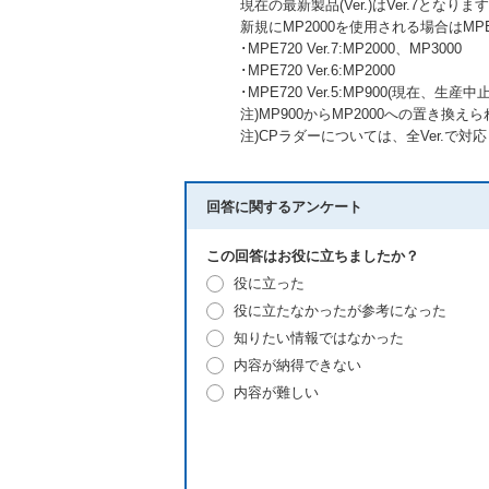
現在の最新製品(Ver.)はVer.7となりま
新規にMP2000を使用される場合はMPE7
･MPE720 Ver.7:MP2000、MP3000
･MPE720 Ver.6:MP2000
･MPE720 Ver.5:MP900(現在、生産中
注)MP900からMP2000への置き換え
注)CPラダーについては、全Ver.で対
回答に関するアンケート
この回答はお役に立ちましたか？
役に立った
役に立たなかったが参考になった
知りたい情報ではなかった
内容が納得できない
内容が難しい