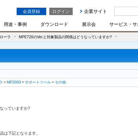
企業サイト
会員登録
ログイン
用途・事例
ダウンロード
展示会
サービス・サ
ローラ
MPE720のVer.と対象製品の関係はどうなっていますか?
ラ
>
MP2000
>
サポートツール
>
その他
うなっていますか?
応製品は下記となります。