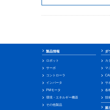
製品情報
ダ
ロボット
カ
サーボ
マ
コントローラ
C
インバータ
サ
PMモータ
各
環境・エネルギー機器
技
その他製品
展