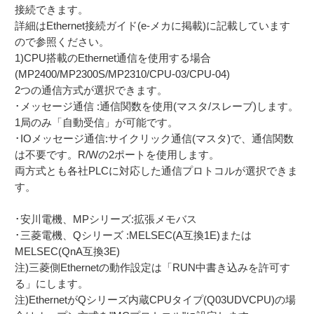
接続できます。
詳細はEthernet接続ガイド(e-メカに掲載)に記載しています
ので参照ください。
1)CPU搭載のEthernet通信を使用する場合
(MP2400/MP2300S/MP2310/CPU-03/CPU-04)
2つの通信方式が選択できます。
･メッセージ通信 :通信関数を使用(マスタ/スレーブ)します。
1局のみ「自動受信」が可能です。
･IOメッセージ通信:サイクリック通信(マスタ)で、通信関数
は不要です。R/Wの2ポートを使用します。
両方式とも各社PLCに対応した通信プロトコルが選択できま
す。
･安川電機、MPシリーズ:拡張メモバス
･三菱電機、Qシリーズ :MELSEC(A互換1E)または
MELSEC(QnA互換3E)
注)三菱側Ethernetの動作設定は「RUN中書き込みを許可す
る」にします。
注)EthernetがQシリーズ内蔵CPUタイプ(Q03UDVCPU)の場