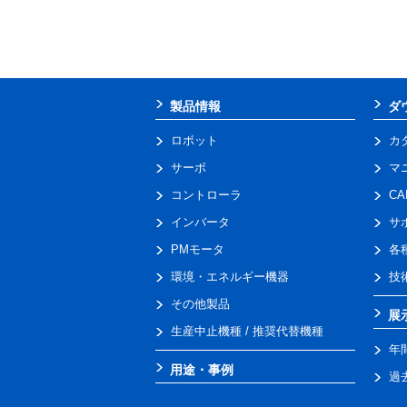
製品情報
ダ
ロボット
カ
サーボ
マ
コントローラ
C
インバータ
サ
PMモータ
各
環境・エネルギー機器
技
その他製品
展
生産中止機種 / 推奨代替機種
年
用途・事例
過