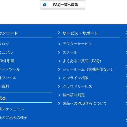
ウンロード
サービス・サポート
タログ
アフターサービス
ニュアル
スクール
AD/外形図
よくあるご質問（FAQ）
ポートツール
ショールーム（実機評価など）
種ファイル
オンライン相談
術資料
クラウドサービス
輸出該非判定
示会
製品へのPCB含有について
間スケジュール
去の展示会の様子