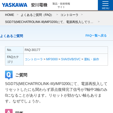
製品・技術情報
サイト
MENU
HOME
よくあるご質問（FAQ）
コントローラ
SGD7S(MECHATROLINK-III)/MP3200にて、電源再投入してリセットしたにも関わらず原点復帰完了信号が7軸中1軸のみ0になることがあります。リセットが効かない軸もあります。なぜでしょうか。
FAQ一覧へ戻る
よくあるご質問
No.
FAQ-30177
FAQカテ
コントローラ
>
MP3000
>
SVA/SVB/SVC
>
運転・操作
ゴリ
ご質問
SGD7S(MECHATROLINK-III)/MP3200にて、電源再投入して
リセットしたにも関わらず原点復帰完了信号が7軸中1軸のみ
0になることがあります。リセットが効かない軸もありま
す。なぜでしょうか。