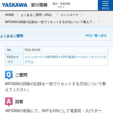
製品・技術情報
サイト
MENU
HOME
よくあるご質問（FAQ）
コントローラ
MP3300の回路の記録を一括でリセットする方法について教えてください。
FAQ一覧へ戻る
よくあるご質問
No.
FAQ-30159
FAQカテ
コントローラ
>
MP3000
>
CPU/電源/ベース/バッテリ
>
プロ
ゴリ
グラム
ご質問
MP3300の回路の記録を一括でリセットする方法について教
えてください。
回答
MP3300の前面にて、INITをONにして電源切・入(ラダー、