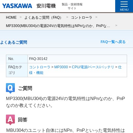
製品・技術情報
サイト
MENU
HOME
よくあるご質問（FAQ）
コントローラ
MP3300(MBU304)の電源24Vの電気特性はNPnなのか、PnPなのか教えてください。
FAQ一覧へ戻る
よくあるご質問
No.
FAQ-30142
FAQカテ
コントローラ
>
MP3000
>
CPU/電源/ベース/バッテリ
>
仕
ゴリ
様・機能
ご質問
MP3300(MBU304)の電源24Vの電気特性はNPnなのか、PnP
なのか教えてください。
回答
MBU304のユニット自体にはNPn、PnPといった電気特性は