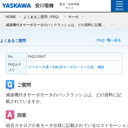
製品・技術情報
サイト
MENU
HOME
よくあるご質問（FAQ）
サーボ
減速機付きサーボモータのバックラッシュは、どの資料に記載されていますか。
FAQ一覧へ戻る
よくあるご質問
No.
FAQ-20647
FAQカテ
サーボ
>
共通
>
回転形サーボモータ
>
仕様・機能
ゴリ
ご質問
減速機付きサーボモータのバックラッシュは、どの資料に記
載されていますか。
回答
総合カタログの各モータ仕様に記載されているロストモーショ