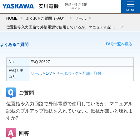
製品・技術情報
サイト
MENU
HOME
よくあるご質問（FAQ）
サーボ
位置指令入力回路で外部電源で使用しているが、マニュアル記載のプルアップ抵抗を入れていない。抵抗が無いと壊れますか?
FAQ一覧へ戻る
よくあるご質問
No.
FAQ-20627
FAQカテ
サーボ
>
Σ-V
>
サーボパック
>
配線・取付
ゴリ
ご質問
位置指令入力回路で外部電源で使用しているが、マニュアル
記載のプルアップ抵抗を入れていない。抵抗が無いと壊れま
すか?
回答