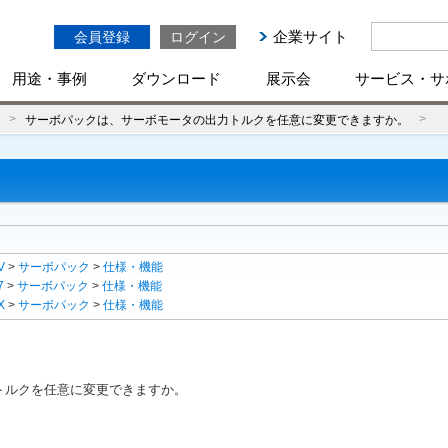
企業サイト
会員登録
ログイン
用途・事例
ダウンロード
展示会
サービス・サ
サーボパックは、サーボモータの出力トルクを任意に変更できますか。
V
>
サーボパック
>
仕様・機能
7
>
サーボパック
>
仕様・機能
X
>
サーボパック
>
仕様・機能
トルクを任意に変更できますか。