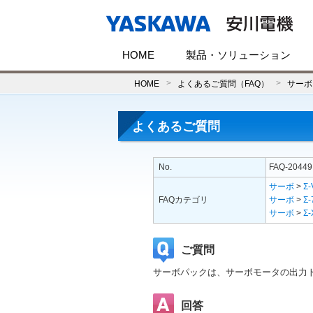
HOME
製品・ソリューション
HOME
よくあるご質問（FAQ）
サーボ
よくあるご質問
No.
FAQ-20449
サーボ
>
Σ-
FAQカテゴリ
サーボ
>
Σ-
サーボ
>
Σ-
ご質問
サーボパックは、サーボモータの出力
回答