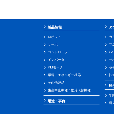
製品情報
ダ
ロボット
カ
サーボ
マ
コントローラ
C
インバータ
サ
PMモータ
各
環境・エネルギー機器
技
その他製品
展
生産中止機種 / 推奨代替機種
年
用途・事例
過