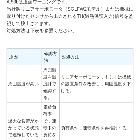
A.93bは過熱ワーニングです。
当社製リニアサーボモータ（SGLFW2モデル）または機械に
取り付けたセンサから出力されるTH(過熱保護入力)信号を監
視して検出されます。
対処方法は下表を参照ください。
確認方
原因
対処方法
法
周囲温
度を温
リニアサーボモータ，もしくは機械
周囲温度が高い
度計で
の設置条件を改善し，周囲温度を下
確認す
げる。
る。
累積負
荷率
過大な負荷がか
で，運
かっている状態
転中の
負荷条件，運転条件を再検討する。
で運転している
負荷を