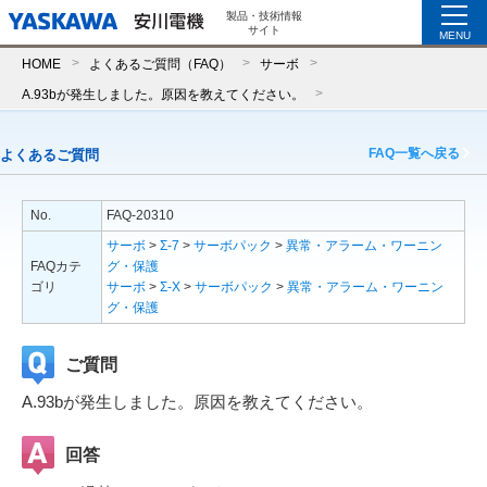
製品・技術情報
サイト
MENU
HOME
よくあるご質問（FAQ）
サーボ
A.93bが発生しました。原因を教えてください。
FAQ一覧へ戻る
よくあるご質問
No.
FAQ-20310
サーボ
>
Σ-7
>
サーボパック
>
異常・アラーム・ワーニン
FAQカテ
グ・保護
ゴリ
サーボ
>
Σ-X
>
サーボパック
>
異常・アラーム・ワーニン
グ・保護
ご質問
A.93bが発生しました。原因を教えてください。
回答