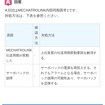
回答
A.E02はMECHATROLINK内部同期異常1です。
対処方法は、下表を参照ください。
確
認
原因
対処方法
方
法
MECHATROLINK
上位装置の伝送周期変動要因を解消す
伝送周期が変動
-
る。
した
サーボパックの電源を再投入する。そ
サーボパックの
れでもアラームとなる場合，サーボパ
-
故障
ック故障の可能性あり。サーボパック
を交換する。