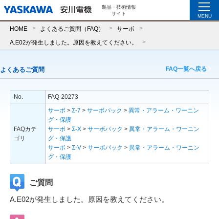
製品・技術情報
サイト
MENU
HOME
よくあるご質問（FAQ）
サーボ
A.E02が発生しました。原因を教えてください。
FAQ一覧へ戻る
よくあるご質問
No.
FAQ-20273
サーボ
>
Σ-7
>
サーボパック
>
異常・アラーム・ワーニン
グ・保護
FAQカテ
サーボ
>
Σ-X
>
サーボパック
>
異常・アラーム・ワーニン
ゴリ
グ・保護
サーボ
>
Σ-V
>
サーボパック
>
異常・アラーム・ワーニン
グ・保護
ご質問
A.E02が発生しました。原因を教えてください。