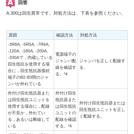
回答
A.300は回生異常です。対処方法は、下表を参照ください。
原因
確認方法
対処方法
-3R8A, -5R5A, -7R6A,
-120A, -180A, -200A,
電源端子の
-330Aで，内蔵している
ジャンパ配
ジャンパを正しく配線す
回生抵抗を使用する場
線を確認す
る。
合に，回生抵抗器接続
る。*4
端子のB2-B3間のジャ
ンパが外れている
外付け回生抵抗器また
外付け回生
は回生抵抗ユニットを
抵抗器また
外付け回生抵抗器または
使用する場合に，配線
は回生抵抗
回生抵抗ユニットを正し
が不良か，外れてい
ユニットの
く配線する。
る，あるいは断線して
配線を確認
いる
する。*4