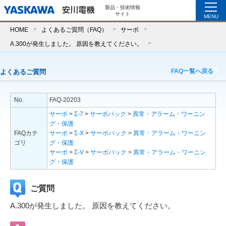
製品・技術情報
サイト
MENU
HOME
よくあるご質問（FAQ）
サーボ
A.300が発生しました。 原因を教えてください。
FAQ一覧へ戻る
よくあるご質問
No.
FAQ-20203
サーボ
>
Σ-7
>
サーボパック
>
異常・アラーム・ワーニン
グ・保護
FAQカテ
サーボ
>
Σ-X
>
サーボパック
>
異常・アラーム・ワーニン
ゴリ
グ・保護
サーボ
>
Σ-V
>
サーボパック
>
異常・アラーム・ワーニン
グ・保護
ご質問
A.300が発生しました。 原因を教えてください。