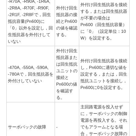
-R70A, -R90A, -1R6A,
外付け回生抵抗器を接続
-2R8A, -R70F, -R90F,
外付け回生
する，または回生抵抗器
-2R1F, -2R8Fで，回生
抵抗器の接
が不要の場合は
抵抗容量(Pn600)に
続とPn600
Pn600（回生抵抗容量）
「0」以外を設定し，回
の値を確認
に「0」（設定単位：10
生抵抗器を外付けして
する。
W）を設定する。
いない
外付け回生
抵抗器また
外付け回生抵抗器を接続
は回生抵抗
-470A, -550A, -590A,
し，Pn600に適切な値を
ユニットの
-780Aで，回生抵抗器を
設定する，または，回生
接続と
外付けしていない
抵抗ユニットを接続し，
Pn600の値
Pn600に0を設定する。
を確認す
る。
主回路電源を投入せず
に，サーボパックの制御
電源を再投入する。それ
サーボパックの故障
-
でもアラームとなる場
合，サーボパック故障の