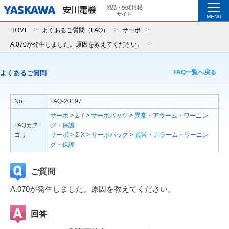
製品・技術情報
サイト
MENU
HOME
よくあるご質問（FAQ）
サーボ
A.070が発生しました。原因を教えてください。
FAQ一覧へ戻る
よくあるご質問
No.
FAQ-20197
サーボ
>
Σ-7
>
サーボパック
>
異常・アラーム・ワーニン
FAQカテ
グ・保護
ゴリ
サーボ
>
Σ-X
>
サーボパック
>
異常・アラーム・ワーニン
グ・保護
ご質問
A.070が発生しました。原因を教えてください。
回答