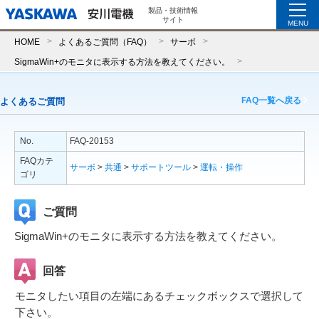
製品・技術情報
サイト
MENU
HOME
よくあるご質問（FAQ）
サーボ
SigmaWin+のモニタに表示する方法を教えてください。
FAQ一覧へ戻る
よくあるご質問
No.
FAQ-20153
FAQカテ
サーボ
>
共通
>
サポートツール
>
運転・操作
ゴリ
ご質問
SigmaWin+のモニタに表示する方法を教えてください。
回答
モニタしたい項目の左端にあるチェックボックスで選択して
下さい。