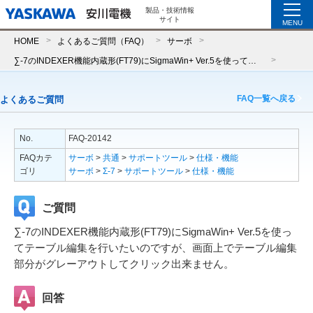
製品・技術情報
サイト
MENU
HOME
よくあるご質問（FAQ）
サーボ
∑-7のINDEXER機能内蔵形(FT79)にSigmaWin+ Ver.5を使ってテーブル編集を行いたいのですが、画面上でテーブル編集部分がグレーアウトしてクリック出来ません。
FAQ一覧へ戻る
よくあるご質問
No.
FAQ-20142
FAQカテ
サーボ
>
共通
>
サポートツール
>
仕様・機能
ゴリ
サーボ
>
Σ-7
>
サポートツール
>
仕様・機能
ご質問
∑-7のINDEXER機能内蔵形(FT79)にSigmaWin+ Ver.5を使っ
てテーブル編集を行いたいのですが、画面上でテーブル編集
部分がグレーアウトしてクリック出来ません。
回答