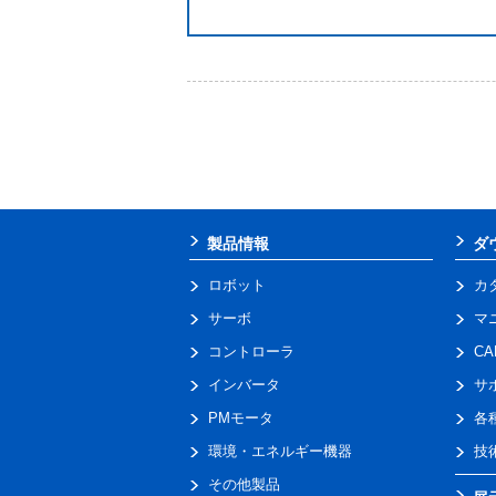
製品情報
ダ
ロボット
カ
サーボ
マ
コントローラ
C
インバータ
サ
PMモータ
各
環境・エネルギー機器
技
その他製品